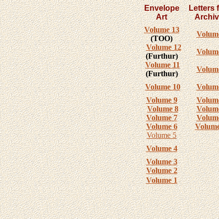
Envelope
Letters 
Art
Archi
Volume 13
Volum
(TOO)
Volume 12
Volum
(Furthur)
Volume 11
Volum
(Furthur)
Volume 10
Volum
Volume 9
Volum
Volume 8
Volum
Volume 7
Volum
Volume 6
Volume
Volume 5
Volume 4
Volume 3
Volume 2
Volume 1